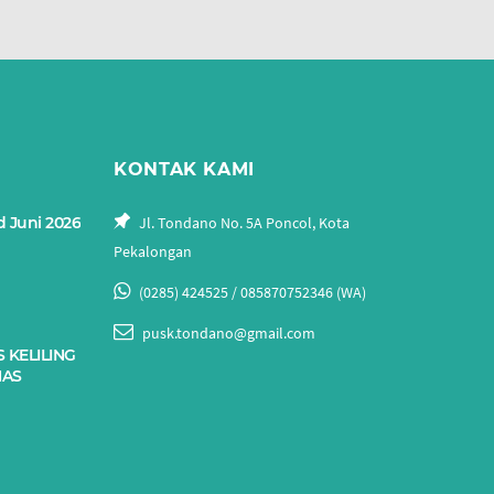
KONTAK KAMI
d Juni 2026
Jl. Tondano No. 5A Poncol, Kota
Pekalongan
(0285) 424525 / 085870752346 (WA)
pusk.tondano@gmail.com
 KELILING
MAS